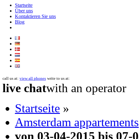
Startseite
Über uns
Kontaktieren Sie uns
Blog
call us at:
view all phones
write to us at:
live chat
with an operator
Startseite
»
Amsterdam appartements
von 03-04-2015 bis 07-0